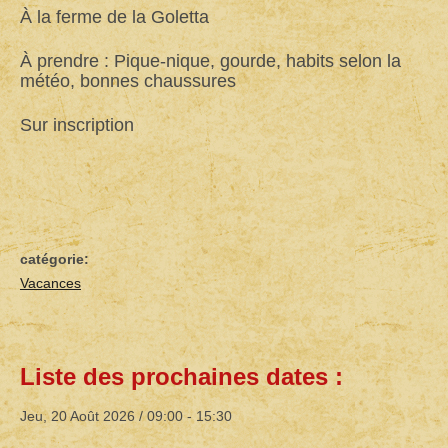
À la ferme de la Goletta
À prendre : Pique-nique, gourde, habits selon la
météo, bonnes chaussures
Sur inscription
catégorie:
Vacances
Back
Liste des prochaines dates :
to
top
Jeu, 20 Août 2026 /
09:00
-
15:30