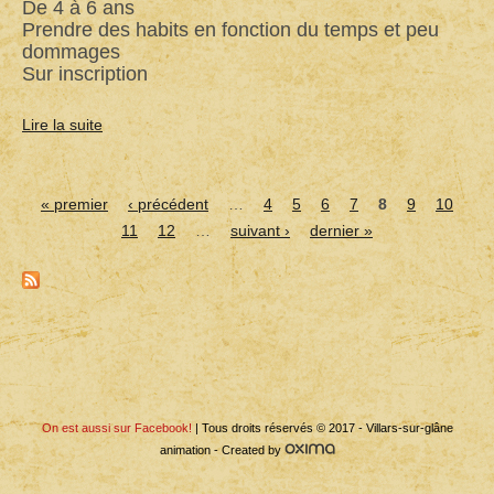
De 4 à 6 ans
(COMPLET)
Prendre des habits en fonction du temps et peu
dommages
Sur inscription
Lire la suite
de
Contes
dans
« premier
la
‹ précédent
…
4
5
6
7
8
9
10
Pages
forêt
11
12
…
suivant ›
dernier »
de
Moncor
Back
to
top
On est aussi sur Facebook!
| Tous droits réservés © 2017 - Villars-sur-glâne
animation - Created by