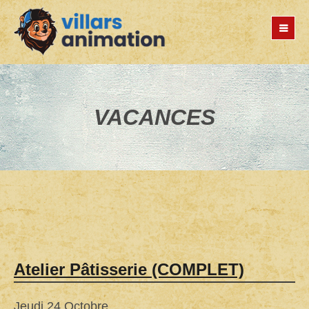
Jump
to
navigation
VACANCES
Back
to
Atelier Pâtisserie (COMPLET)
top
Jeudi 24 Octobre