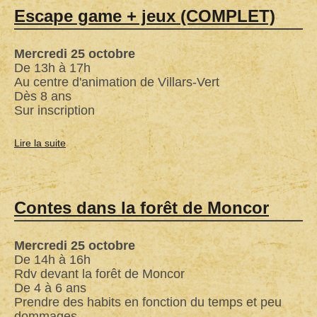
foot
Escape game + jeux (COMPLET)
à
Villars-
Mercredi 25 octobre
Vert
De 13h à 17h
Au centre d'animation de Villars-Vert
Dès 8 ans
Sur inscription
Lire la suite
de
Escape
game
+
Contes dans la forêt de Moncor
jeux
(COMPLET)
Mercredi 25 octobre
De 14h à 16h
Rdv devant la forêt de Moncor
De 4 à 6 ans
Prendre des habits en fonction du temps et peu
dommages