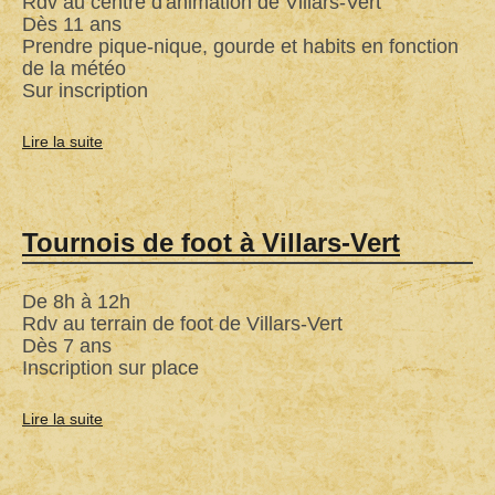
Rdv au centre d'animation de Villars-Vert
Dès 11 ans
Prendre pique-nique, gourde et habits en fonction
de la météo
Sur inscription
Lire la suite
de
Histoires
d'horreur
dans
Tournois de foot à Villars-Vert
la
forêt
De 8h à 12h
Rdv au terrain de foot de Villars-Vert
Dès 7 ans
Inscription sur place
Lire la suite
de
Tournois
de