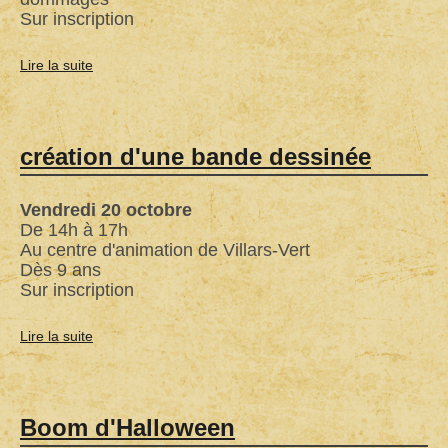
Sur inscription
Lire la suite
de
Contes
dans
la
création d'une bande dessinée
forêt
de
Vendredi 20 octobre
Moncor
De 14h à 17h
Au centre d'animation de Villars-Vert
Dès 9 ans
Sur inscription
Lire la suite
de
création
d'une
bande
Boom d'Halloween
dessinée