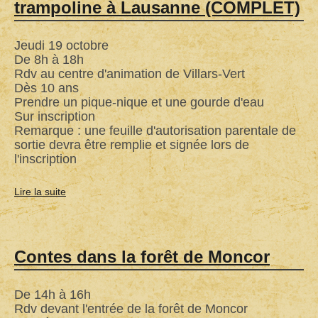
trampoline à Lausanne (COMPLET)
Jeudi 19 octobre
De 8h à 18h
Rdv au centre d'animation de Villars-Vert
Dès 10 ans
Prendre un pique-nique et une gourde d'eau
Sur inscription
Remarque : une feuille d'autorisation parentale de
sortie devra être remplie et signée lors de
l'inscription
Lire la suite
de
Sortie
Musée
olympique
Contes dans la forêt de Moncor
et
trampoline
De 14h à 16h
à
Rdv devant l'entrée de la forêt de Moncor
Lausanne